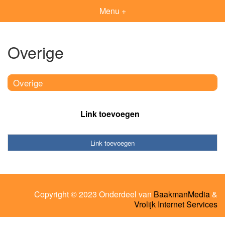
Menu +
Overige
Overige
Link toevoegen
Link toevoegen
Copyright © 2023 Onderdeel van
BaakmanMedia
&
Vrolijk Internet Services