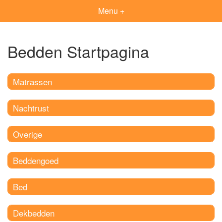
Menu +
Bedden Startpagina
Matrassen
Nachtrust
Overige
Beddengoed
Bed
Dekbedden